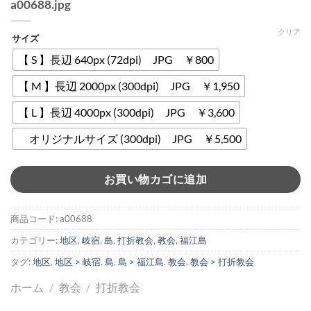
a00688.jpg
クリア
サイズ
【 S 】長辺 640px (72dpi) JPG ￥800
【 M 】長辺 2000px (300dpi) JPG ￥1,950
【 L 】長辺 4000px (300dpi) JPG ￥3,600
オリジナルサイズ (300dpi) JPG ￥5,500
お買い物カゴに追加
商品コード:
a00688
カテゴリー:
地区
,
岐宿
,
島
,
打折教会
,
教会
,
福江島
タグ:
地区
,
地区 > 岐宿
,
島
,
島 > 福江島
,
教会
,
教会 > 打折教会
ホーム
/
教会
/
打折教会