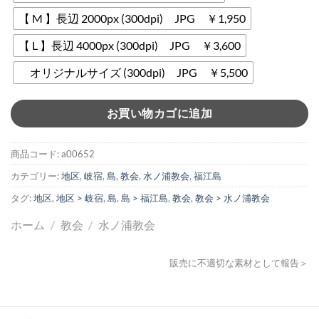
【 M 】長辺 2000px (300dpi) JPG ￥1,950
【 L 】長辺 4000px (300dpi) JPG ￥3,600
オリジナルサイズ (300dpi) JPG ￥5,500
お買い物カゴに追加
商品コード:
a00652
カテゴリー:
地区
,
岐宿
,
島
,
教会
,
水ノ浦教会
,
福江島
タグ:
地区
,
地区 > 岐宿
,
島
,
島 > 福江島
,
教会
,
教会 > 水ノ浦教会
ホーム
/
教会
/
水ノ浦教会
販売に不適切な素材として報告＞