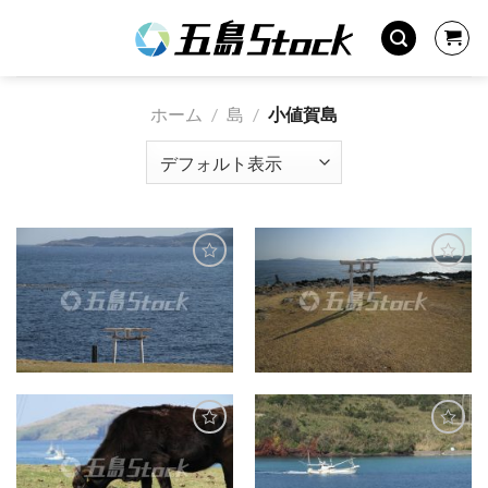
Skip
to
content
ホーム
/
島
/
小値賀島