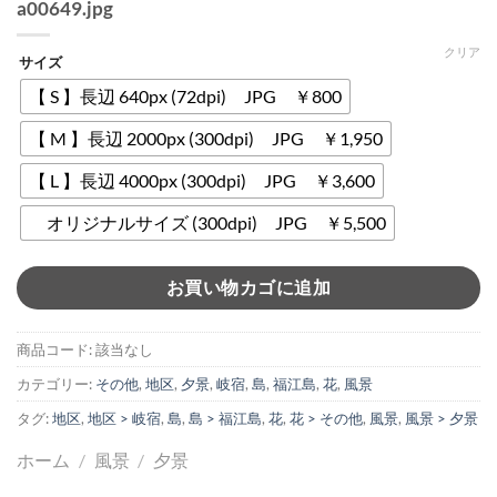
a00649.jpg
クリア
サイズ
【 S 】長辺 640px (72dpi) JPG ￥800
【 M 】長辺 2000px (300dpi) JPG ￥1,950
【 L 】長辺 4000px (300dpi) JPG ￥3,600
オリジナルサイズ (300dpi) JPG ￥5,500
お買い物カゴに追加
商品コード:
該当なし
カテゴリー:
その他
,
地区
,
夕景
,
岐宿
,
島
,
福江島
,
花
,
風景
タグ:
地区
,
地区 > 岐宿
,
島
,
島 > 福江島
,
花
,
花 > その他
,
風景
,
風景 > 夕景
ホーム
/
風景
/
夕景