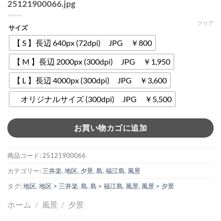
25121900066.jpg
クリア
サイズ
【 S 】長辺 640px (72dpi) JPG ￥800
【 M 】長辺 2000px (300dpi) JPG ￥1,950
【 L 】長辺 4000px (300dpi) JPG ￥3,600
オリジナルサイズ (300dpi) JPG ￥5,500
お買い物カゴに追加
商品コード:
25121900066
カテゴリー:
三井楽
,
地区
,
夕景
,
島
,
福江島
,
風景
タグ:
地区
,
地区 > 三井楽
,
島
,
島 > 福江島
,
風景
,
風景 > 夕景
ホーム
/
風景
/
夕景