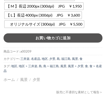
【 M 】長辺 2000px (300dpi) JPG ￥1,950
【 L 】長辺 4000px (300dpi) JPG ￥3,600
オリジナルサイズ (300dpi) JPG ￥5,500
お買い物カゴに追加
商品コード:
a00209
カテゴリー:
三井楽
,
名産品
,
地区
,
夕景
,
島
,
福江島
,
風景
,
食
タグ:
地区
,
地区 > 三井楽
,
島
,
島 > 福江島
,
風景
,
風景 > 夕景
,
食
,
食 > 名産
品
ホーム
/
風景
/
夕景
販売に不適切な素材として報告＞