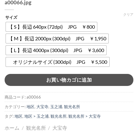
a00066.jpg
クリア
サイズ
【 S 】長辺 640px (72dpi) JPG ￥800
【 M 】長辺 2000px (300dpi) JPG ￥1,950
【 L 】長辺 4000px (300dpi) JPG ￥3,600
オリジナルサイズ (300dpi) JPG ￥5,500
お買い物カゴに追加
商品コード:
a00066
カテゴリー:
地区
,
大宝寺
,
玉之浦
,
観光名所
タグ:
地区
,
地区 > 玉之浦
,
観光名所
,
観光名所 > 大宝寺
ホーム
/
観光名所
/
大宝寺