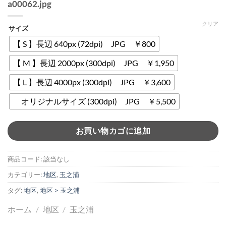
a00062.jpg
クリア
サイズ
【 S 】長辺 640px (72dpi) JPG ￥800
【 M 】長辺 2000px (300dpi) JPG ￥1,950
【 L 】長辺 4000px (300dpi) JPG ￥3,600
オリジナルサイズ (300dpi) JPG ￥5,500
お買い物カゴに追加
商品コード:
該当なし
カテゴリー:
地区
,
玉之浦
タグ:
地区
,
地区 > 玉之浦
ホーム
/
地区
/
玉之浦