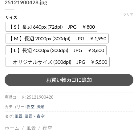
25121900428.jpg
クリア
サイズ
【 S 】長辺 640px (72dpi) JPG ￥800
【 M 】長辺 2000px (300dpi) JPG ￥1,950
【 L 】長辺 4000px (300dpi) JPG ￥3,600
オリジナルサイズ (300dpi) JPG ￥5,500
お買い物カゴに追加
商品コード:
25121900428
カテゴリー:
夜空
,
風景
タグ:
風景
,
風景 > 夜空
ホーム
/
風景
/
夜空