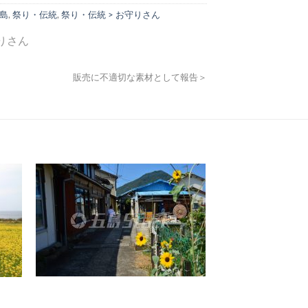
江島
,
祭り・伝統
,
祭り・伝統 > お守りさん
りさん
販売に不適切な素材として報告＞