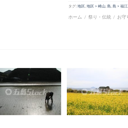
タグ:
地区
,
地区 > 崎山
,
島
,
島 > 福
ホーム
/
祭り・伝統
/
お守