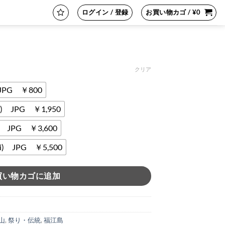
ログイン / 登録
お買い物カゴ /
¥
0
クリア
 JPG ￥800
i) JPG ￥1,950
i) JPG ￥3,600
 JPG ￥5,500
買い物カゴに追加
山
,
祭り・伝統
,
福江島