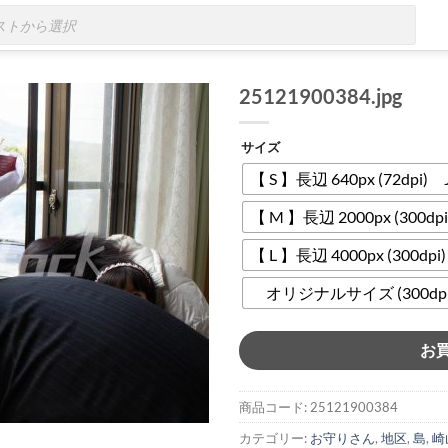
25121900384.jpg
サイズ
【 S 】長辺 640px (72dpi)
【 M 】長辺 2000px (300dp
【 L 】長辺 4000px (300dp
オリジナルサイズ (300dpi)
お
商品コード:
25121900384
カテゴリー:
お守りさん
,
地区
,
島
,
崎