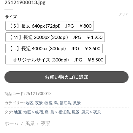
25121900013.jpg
クリア
サイズ
【 S 】長辺 640px (72dpi) JPG ￥800
【 M 】長辺 2000px (300dpi) JPG ￥1,950
【 L 】長辺 4000px (300dpi) JPG ￥3,600
オリジナルサイズ (300dpi) JPG ￥5,500
お買い物カゴに追加
商品コード:
25121900013
カテゴリー:
地区
,
夜景
,
岐宿
,
島
,
福江島
,
風景
タグ:
地区
,
地区 > 岐宿
,
島
,
島 > 福江島
,
風景
,
風景 > 夜景
ホーム
/
風景
/
夜景