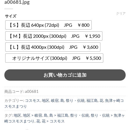
a00681.jpg
クリア
サイズ
【 S 】長辺 640px (72dpi) JPG ￥800
【 M 】長辺 2000px (300dpi) JPG ￥1,950
【 L 】長辺 4000px (300dpi) JPG ￥3,600
オリジナルサイズ (300dpi) JPG ￥5,500
お買い物カゴに追加
商品コード:
a00681
カテゴリー:
コスモス
,
地区
,
岐宿
,
島
,
祭り・伝統
,
福江島
,
花
,
魚津ヶ崎コ
スモスまつり
タグ:
地区
,
地区 > 岐宿
,
島
,
島 > 福江島
,
祭り・伝統
,
祭り・伝統 > 魚津ヶ
崎コスモスまつり
,
花
,
花 > コスモス