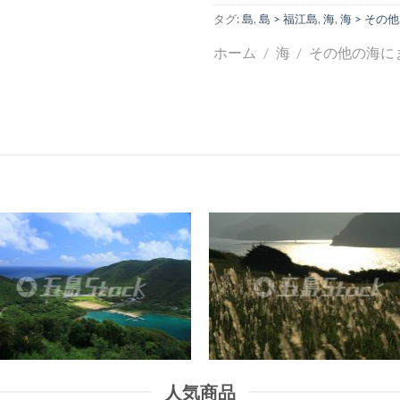
タグ:
島
,
島 > 福江島
,
海
,
海 > その他
ホーム
/
海
/
その他の海に
人気商品