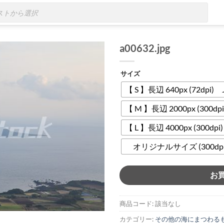
a00632.jpg
サイズ
【 S 】長辺 640px (72dpi)
【 M 】長辺 2000px (300dp
【 L 】長辺 4000px (300dp
オリジナルサイズ (300dpi)
お
商品コード:
該当なし
カテゴリー:
その他の海にまつわる