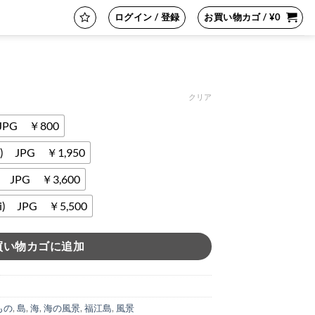
ログイン / 登録
お買い物カゴ /
¥
0
クリア
 JPG ￥800
i) JPG ￥1,950
i) JPG ￥3,600
 JPG ￥5,500
買い物カゴに追加
もの
,
島
,
海
,
海の風景
,
福江島
,
風景