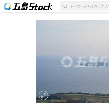
Skip
商
品
to
検
索
content