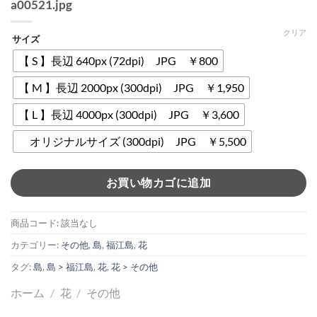
a00521.jpg
クリア
サイズ
【 S 】長辺 640px (72dpi) JPG ￥800
【 M 】長辺 2000px (300dpi) JPG ￥1,950
【 L 】長辺 4000px (300dpi) JPG ￥3,600
オリジナルサイズ (300dpi) JPG ￥5,500
お買い物カゴに追加
商品コード:
該当なし
カテゴリー:
その他
,
島
,
福江島
,
花
タグ:
島
,
島 > 福江島
,
花
,
花 > その他
ホーム
/
花
/
その他