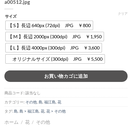
a00512.jpg
クリア
サイズ
【 S 】長辺 640px (72dpi) JPG ￥800
【 M 】長辺 2000px (300dpi) JPG ￥1,950
【 L 】長辺 4000px (300dpi) JPG ￥3,600
オリジナルサイズ (300dpi) JPG ￥5,500
お買い物カゴに追加
商品コード:
該当なし
カテゴリー:
その他
,
島
,
福江島
,
花
タグ:
島
,
島 > 福江島
,
花
,
花 > その他
ホーム
/
花
/
その他