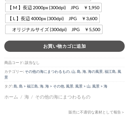
【 M 】長辺 2000px (300dpi) JPG ￥1,950
【 L 】長辺 4000px (300dpi) JPG ￥3,600
オリジナルサイズ (300dpi) JPG ￥5,500
お買い物カゴに追加
商品コード:
該当なし
カテゴリー:
その他の海にまつわるもの
,
山
,
島
,
海
,
海の風景
,
福江島
,
風
景
タグ:
島
,
島 > 福江島
,
海
,
海 > その他
,
風景
,
風景 > 山
,
風景 > 海
ホーム
/
海
/
その他の海にまつわるもの
販売に不適切な素材として報告＞