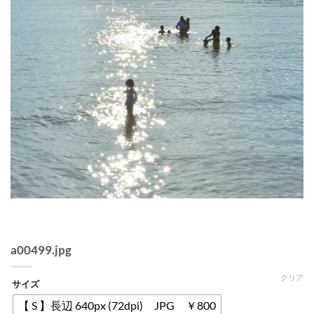
a00499.jpg
クリア
サイズ
【 S 】長辺 640px (72dpi) JPG ￥800