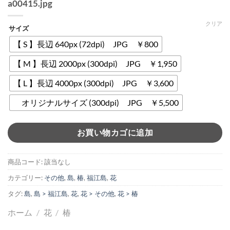
a00415.jpg
クリア
サイズ
【 S 】長辺 640px (72dpi) JPG ￥800
【 M 】長辺 2000px (300dpi) JPG ￥1,950
【 L 】長辺 4000px (300dpi) JPG ￥3,600
オリジナルサイズ (300dpi) JPG ￥5,500
お買い物カゴに追加
商品コード:
該当なし
カテゴリー:
その他
,
島
,
椿
,
福江島
,
花
タグ:
島
,
島 > 福江島
,
花
,
花 > その他
,
花 > 椿
ホーム
/
花
/
椿