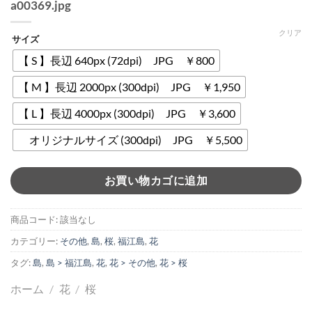
a00369.jpg
クリア
サイズ
【 S 】長辺 640px (72dpi) JPG ￥800
【 M 】長辺 2000px (300dpi) JPG ￥1,950
【 L 】長辺 4000px (300dpi) JPG ￥3,600
オリジナルサイズ (300dpi) JPG ￥5,500
お買い物カゴに追加
商品コード:
該当なし
カテゴリー:
その他
,
島
,
桜
,
福江島
,
花
タグ:
島
,
島 > 福江島
,
花
,
花 > その他
,
花 > 桜
ホーム
/
花
/
桜