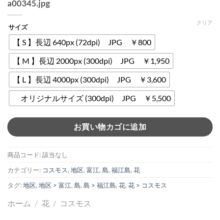
a00345.jpg
クリア
サイズ
【 S 】長辺 640px (72dpi) JPG ￥800
【 M 】長辺 2000px (300dpi) JPG ￥1,950
【 L 】長辺 4000px (300dpi) JPG ￥3,600
オリジナルサイズ (300dpi) JPG ￥5,500
お買い物カゴに追加
商品コード:
該当なし
カテゴリー:
コスモス
,
地区
,
富江
,
島
,
福江島
,
花
タグ:
地区
,
地区 > 富江
,
島
,
島 > 福江島
,
花
,
花 > コスモス
ホーム
/
花
/
コスモス