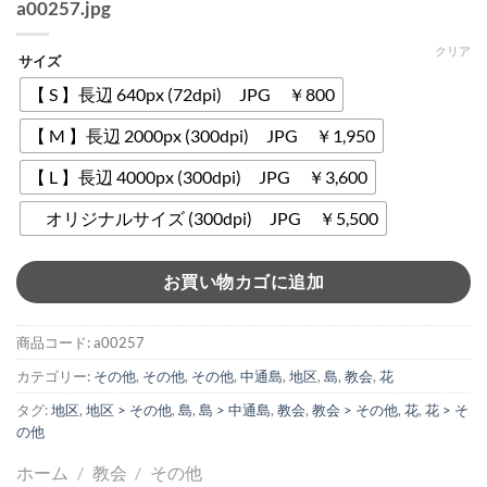
a00257.jpg
クリア
サイズ
【 S 】長辺 640px (72dpi) JPG ￥800
【 M 】長辺 2000px (300dpi) JPG ￥1,950
【 L 】長辺 4000px (300dpi) JPG ￥3,600
オリジナルサイズ (300dpi) JPG ￥5,500
お買い物カゴに追加
商品コード:
a00257
カテゴリー:
その他
,
その他
,
その他
,
中通島
,
地区
,
島
,
教会
,
花
タグ:
地区
,
地区 > その他
,
島
,
島 > 中通島
,
教会
,
教会 > その他
,
花
,
花 > そ
の他
ホーム
/
教会
/
その他