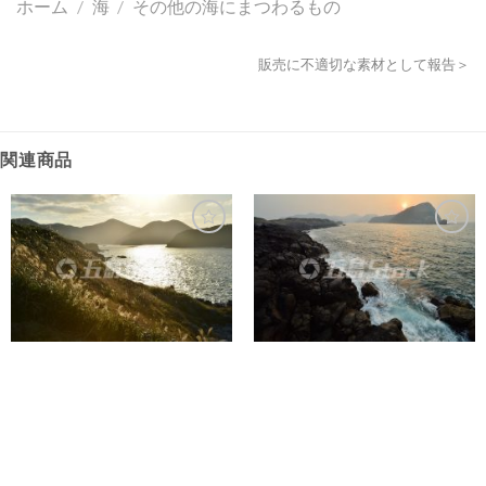
ホーム
/
海
/
その他の海にまつわるもの
販売に不適切な素材として報告＞
関連商品