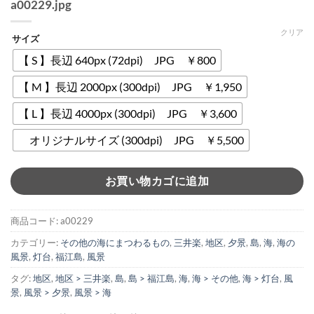
a00229.jpg
クリア
サイズ
【 S 】長辺 640px (72dpi) JPG ￥800
【 M 】長辺 2000px (300dpi) JPG ￥1,950
【 L 】長辺 4000px (300dpi) JPG ￥3,600
オリジナルサイズ (300dpi) JPG ￥5,500
お買い物カゴに追加
商品コード:
a00229
カテゴリー:
その他の海にまつわるもの
,
三井楽
,
地区
,
夕景
,
島
,
海
,
海の
風景
,
灯台
,
福江島
,
風景
タグ:
地区
,
地区 > 三井楽
,
島
,
島 > 福江島
,
海
,
海 > その他
,
海 > 灯台
,
風
景
,
風景 > 夕景
,
風景 > 海