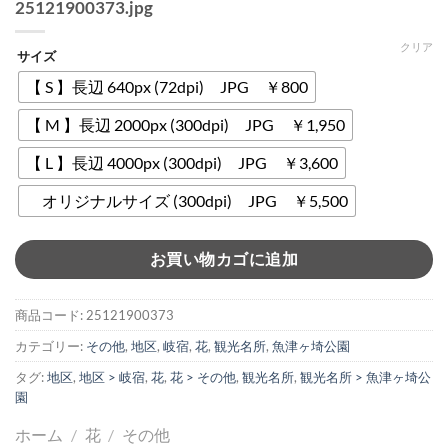
25121900373.jpg
クリア
サイズ
【 S 】長辺 640px (72dpi) JPG ￥800
【 M 】長辺 2000px (300dpi) JPG ￥1,950
【 L 】長辺 4000px (300dpi) JPG ￥3,600
オリジナルサイズ (300dpi) JPG ￥5,500
お買い物カゴに追加
商品コード:
25121900373
カテゴリー:
その他
,
地区
,
岐宿
,
花
,
観光名所
,
魚津ヶ埼公園
タグ:
地区
,
地区 > 岐宿
,
花
,
花 > その他
,
観光名所
,
観光名所 > 魚津ヶ埼公
園
ホーム
/
花
/
その他