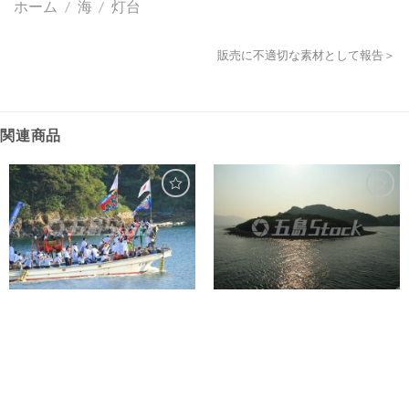
ホーム
/
海
/
灯台
販売に不適切な素材として報告＞
関連商品