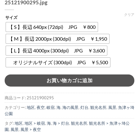
25121900295.jpg
クリア
サイズ
【 S 】長辺 640px (72dpi) JPG ￥800
【 M 】長辺 2000px (300dpi) JPG ￥1,950
【 L 】長辺 4000px (300dpi) JPG ￥3,600
オリジナルサイズ (300dpi) JPG ￥5,500
お買い物カゴに追加
商品コード:
25121900295
カテゴリー:
地区
,
夜空
,
岐宿
,
海
,
海の風景
,
灯台
,
観光名所
,
風景
,
魚津ヶ埼
公園
タグ:
地区
,
地区 > 岐宿
,
海
,
海 > 灯台
,
観光名所
,
観光名所 > 魚津ヶ埼公
園
,
風景
,
風景 > 夜空