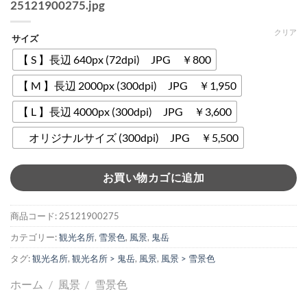
25121900275.jpg
クリア
サイズ
【 S 】長辺 640px (72dpi) JPG ￥800
【 M 】長辺 2000px (300dpi) JPG ￥1,950
【 L 】長辺 4000px (300dpi) JPG ￥3,600
オリジナルサイズ (300dpi) JPG ￥5,500
お買い物カゴに追加
商品コード:
25121900275
カテゴリー:
観光名所
,
雪景色
,
風景
,
鬼岳
タグ:
観光名所
,
観光名所 > 鬼岳
,
風景
,
風景 > 雪景色
ホーム
/
風景
/
雪景色