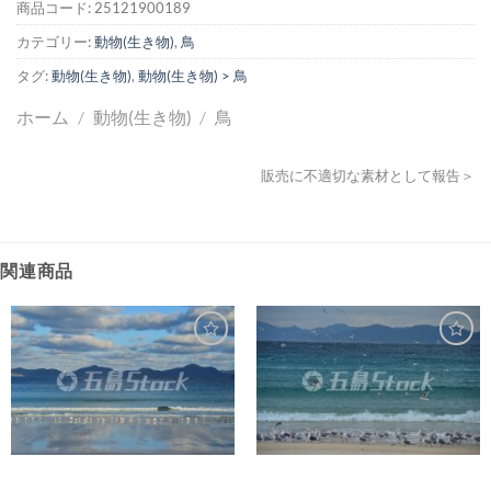
商品コード:
25121900189
カテゴリー:
動物(生き物)
,
鳥
タグ:
動物(生き物)
,
動物(生き物) > 鳥
ホーム
/
動物(生き物)
/
鳥
販売に不適切な素材として報告＞
関連商品