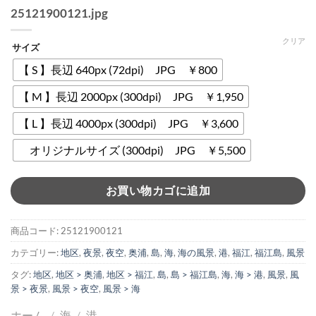
25121900121.jpg
クリア
サイズ
【 S 】長辺 640px (72dpi) JPG ￥800
【 M 】長辺 2000px (300dpi) JPG ￥1,950
【 L 】長辺 4000px (300dpi) JPG ￥3,600
オリジナルサイズ (300dpi) JPG ￥5,500
お買い物カゴに追加
商品コード:
25121900121
カテゴリー:
地区
,
夜景
,
夜空
,
奥浦
,
島
,
海
,
海の風景
,
港
,
福江
,
福江島
,
風景
タグ:
地区
,
地区 > 奥浦
,
地区 > 福江
,
島
,
島 > 福江島
,
海
,
海 > 港
,
風景
,
風
景 > 夜景
,
風景 > 夜空
,
風景 > 海
ホーム
/
海
/
港