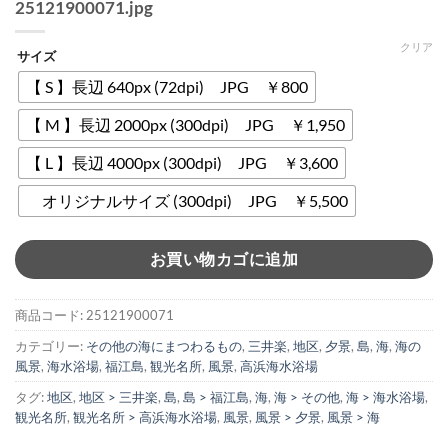
25121900071.jpg
クリア
サイズ
【 S 】長辺 640px (72dpi) JPG ￥800
【 M 】長辺 2000px (300dpi) JPG ￥1,950
【 L 】長辺 4000px (300dpi) JPG ￥3,600
オリジナルサイズ (300dpi) JPG ￥5,500
お買い物カゴに追加
商品コード:
25121900071
カテゴリー:
その他の海にまつわるもの
,
三井楽
,
地区
,
夕景
,
島
,
海
,
海の
風景
,
海水浴場
,
福江島
,
観光名所
,
風景
,
高浜海水浴場
タグ:
地区
,
地区 > 三井楽
,
島
,
島 > 福江島
,
海
,
海 > その他
,
海 > 海水浴場
,
観光名所
,
観光名所 > 高浜海水浴場
,
風景
,
風景 > 夕景
,
風景 > 海