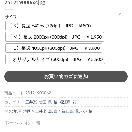
25121900062.jpg
クリア
サイズ
【 S 】長辺 640px (72dpi) JPG ￥800
【 M 】長辺 2000px (300dpi) JPG ￥1,950
【 L 】長辺 4000px (300dpi) JPG ￥3,600
オリジナルサイズ (300dpi) JPG ￥5,500
お買い物カゴに追加
商品コード:
25121900062
カテゴリー:
三井楽
,
地区
,
島
,
椿
,
福江島
,
花
タグ:
地区
,
地区 > 三井楽
,
島
,
島 > 福江島
,
花
,
花 > 椿
ホーム
/
花
/
椿