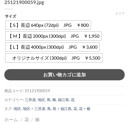
25121900059.jpg
クリア
サイズ
【 S 】長辺 640px (72dpi) JPG ￥800
【 M 】長辺 2000px (300dpi) JPG ￥1,950
【 L 】長辺 4000px (300dpi) JPG ￥3,600
オリジナルサイズ (300dpi) JPG ￥5,500
お買い物カゴに追加
商品コード:
25121900059
カテゴリー:
三井楽
,
地区
,
島
,
椿
,
福江島
,
花
タグ:
地区
,
地区 > 三井楽
,
島
,
島 > 福江島
,
花
,
花 > 椿
ホーム
/
花
/
椿