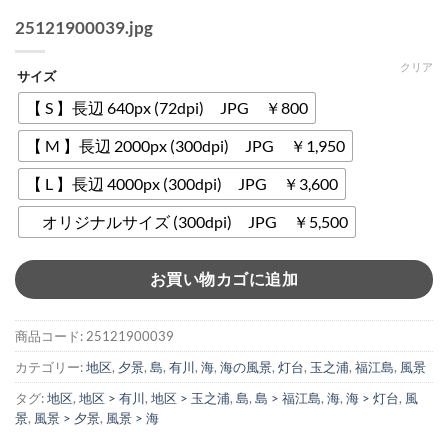
25121900039.jpg
クリア
サイズ
【 S 】長辺 640px (72dpi) JPG ￥800
【 M 】長辺 2000px (300dpi) JPG ￥1,950
【 L 】長辺 4000px (300dpi) JPG ￥3,600
オリジナルサイズ (300dpi) JPG ￥5,500
お買い物カゴに追加
商品コード:
25121900039
カテゴリー:
地区
,
夕景
,
島
,
有川
,
海
,
海の風景
,
灯台
,
玉之浦
,
福江島
,
風景
タグ:
地区
,
地区 > 有川
,
地区 > 玉之浦
,
島
,
島 > 福江島
,
海
,
海 > 灯台
,
風
景
,
風景 > 夕景
,
風景 > 海