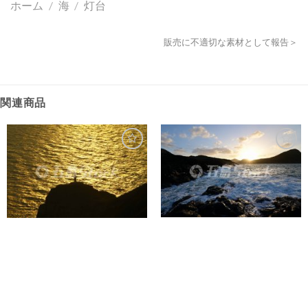
ホーム
/
海
/
灯台
販売に不適切な素材として報告＞
関連商品