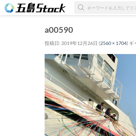
Skip
商
品
to
検
索
content
a00590
投稿日:
2019年12月26日
(
2560 × 1704
) 