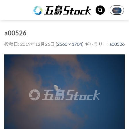
Skip
to
content
a00526
投稿日:
2019年12月26日
(
2560 × 1704
) ギャラリー:
a00526