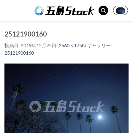
Skip
to
content
25121900160
投稿日:
2019年12月25日
(
2560 × 1758
) ギャラリー:
25121900160