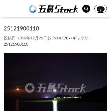
Skip
to
content
25121900110
投稿日:
2019年12月25日
(
2560 × 1707
) ギャラリー:
25121900110