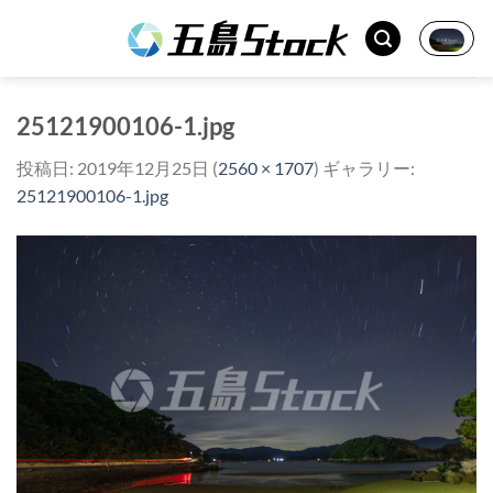
Skip
to
content
25121900106-1.jpg
投稿日:
2019年12月25日
(
2560 × 1707
) ギャラリー:
25121900106-1.jpg