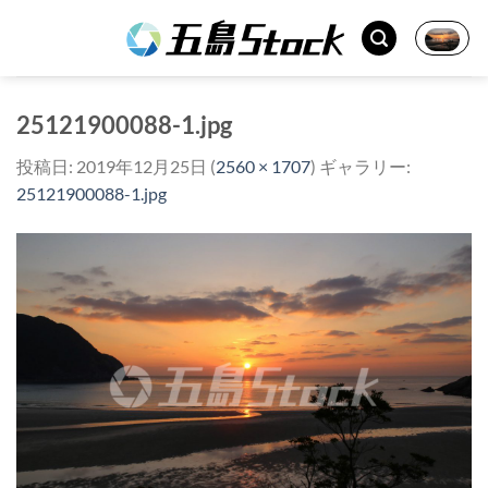
Skip
to
content
25121900088-1.jpg
投稿日:
2019年12月25日
(
2560 × 1707
) ギャラリー:
25121900088-1.jpg