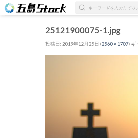
Skip
商
品
to
検
索
content
25121900075-1.jpg
投稿日:
2019年12月25日
(
2560 × 1707
) 