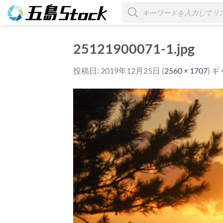
Skip
商
品
to
検
索
content
25121900071-1.jpg
投稿日:
2019年12月25日
(
2560 × 1707
) 