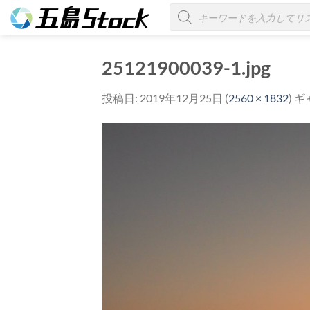
Skip
商
品
to
検
索
content
25121900039-1.jpg
投稿日:
2019年12月25日
(
2560 × 1832
) 