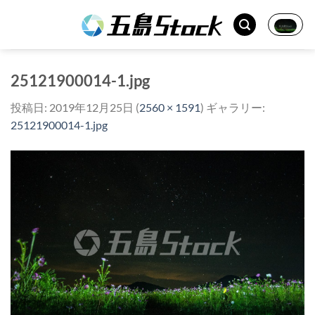
Skip
to
content
25121900014-1.jpg
投稿日:
2019年12月25日
(
2560 × 1591
) ギャラリー:
25121900014-1.jpg