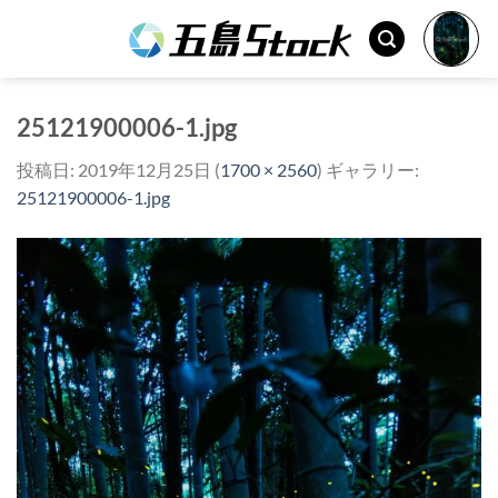
Skip
to
content
25121900006-1.jpg
投稿日:
2019年12月25日
(
1700 × 2560
) ギャラリー:
25121900006-1.jpg