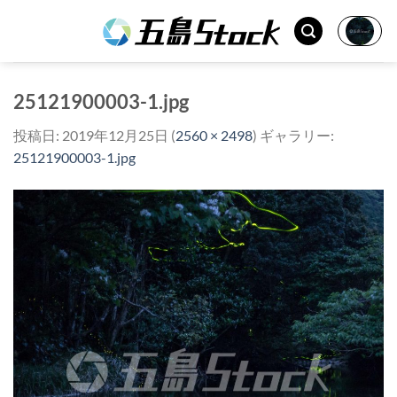
Skip
to
content
25121900003-1.jpg
投稿日:
2019年12月25日
(
2560 × 2498
) ギャラリー:
25121900003-1.jpg