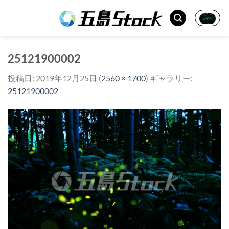
Skip
to
content
25121900002
投稿日:
2019年12月25日
(
2560 × 1700
) ギャラリー:
25121900002